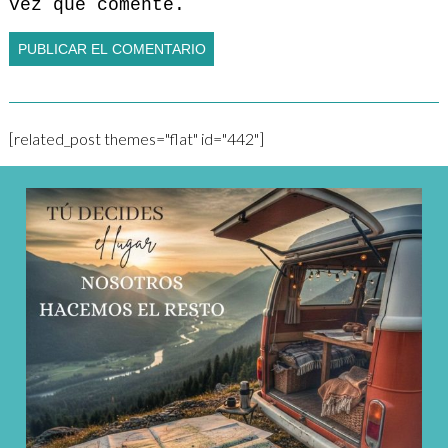
vez que comente.
[related_post themes="flat" id="442"]