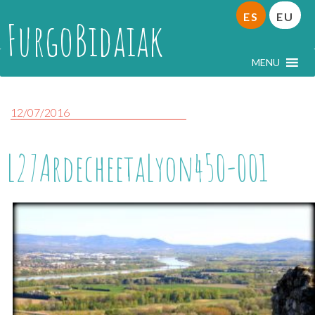
ES
EU
FurgoBidaiak
MENU
12/07/2016
L27ArdecheetaLyon450-001