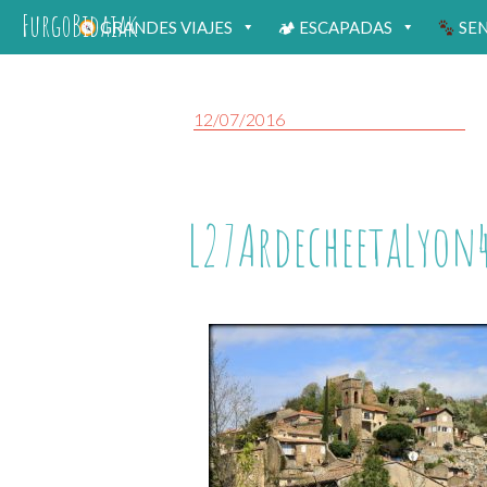
FurgoBidaiak
GRANDES VIAJES
🏕 ESCAPADAS
SE
12/07/2016
L27ArdecheetaLyon