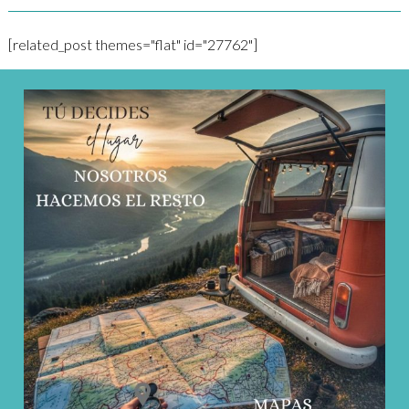
[related_post themes="flat" id="27762"]