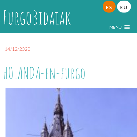
ES
EU
FurgoBidaiak
MENU
14/12/2022
HOLANDA-en-furgo