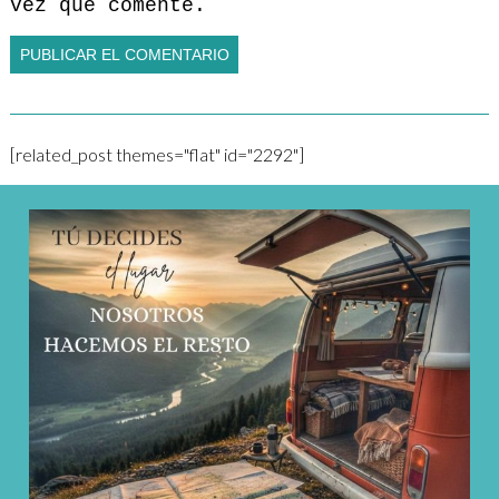
vez que comente.
[related_post themes="flat" id="2292"]