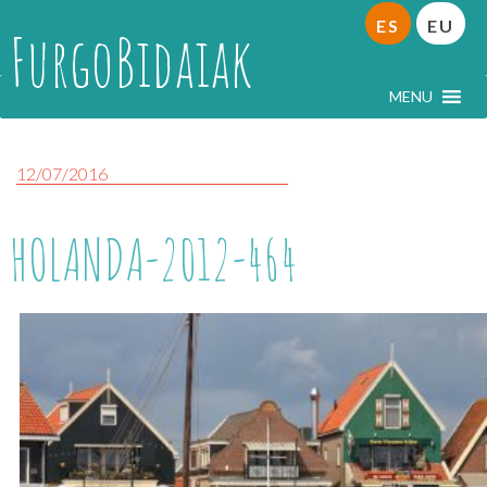
ES
EU
FurgoBidaiak
MENU
12/07/2016
HOLANDA-2012-464