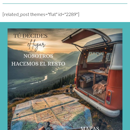
[related_post themes="flat" id="2289"]