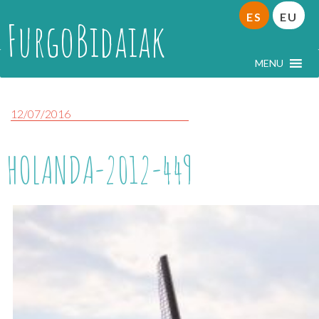
ES
EU
FurgoBidaiak
MENU
12/07/2016
HOLANDA-2012-449