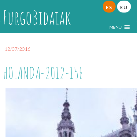
ES
EU
FurgoBidaiak
MENU
12/07/2016
HOLANDA-2012-156