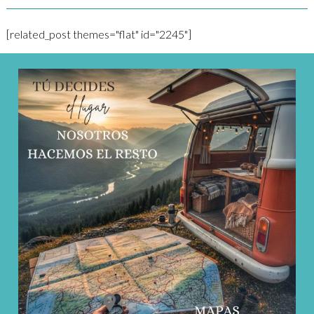
[related_post themes="flat" id="2245"]