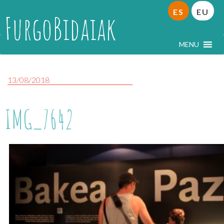
ES
EU
FurgoBidaiak
MENU
13/08/2018
IMG_7642