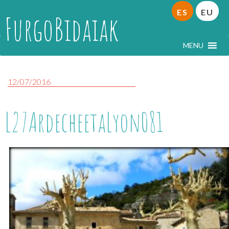
ES
EU
FurgoBidaiak
MENU
12/07/2016
L27ArdecheetaLyon081