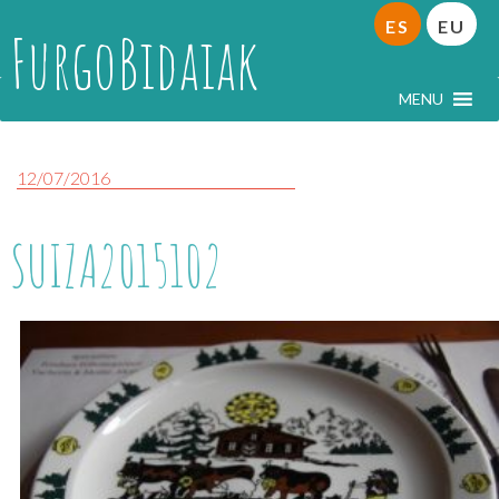
ES
EU
FurgoBidaiak
MENU
12/07/2016
SUIZA2015102