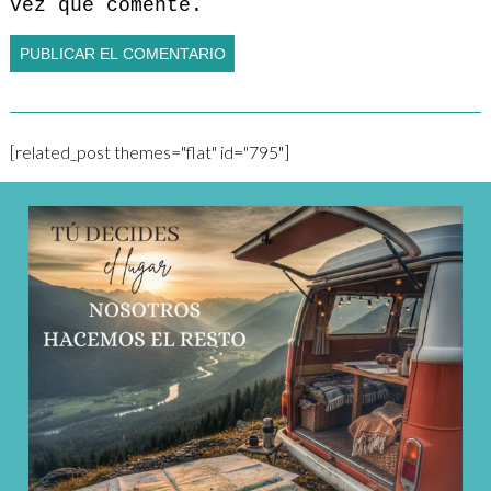
vez que comente.
[related_post themes="flat" id="795"]