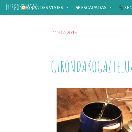
FurgoBidaiak
GRANDES VIAJES
🏕 ESCAPADAS
SE
12/07/2016
GIRONDAKOGAZTELU