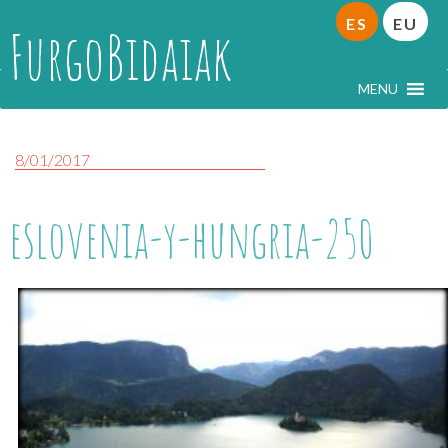
ES
EU
FurgoBidaiak
MENU
8/01/2017
eslovenia-y-hungria-250