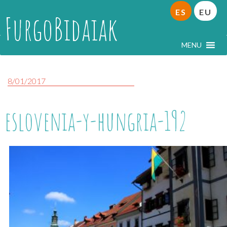
ES
EU
FurgoBidaiak
MENU
8/01/2017
eslovenia-y-hungria-192