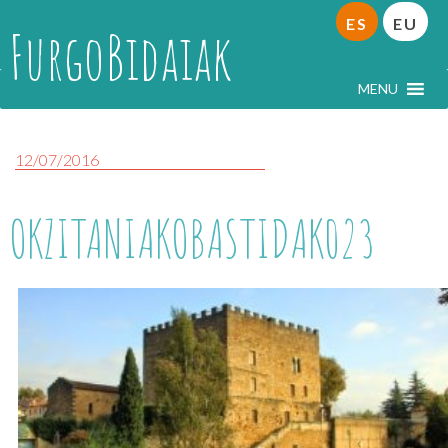
ES
EU
FurgoBidaiak
MENU
12/07/2016
OKZITANIAKOBASTIDAK023