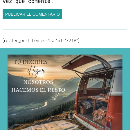
vez que comente.
[related_post themes="flat" id="7218"]