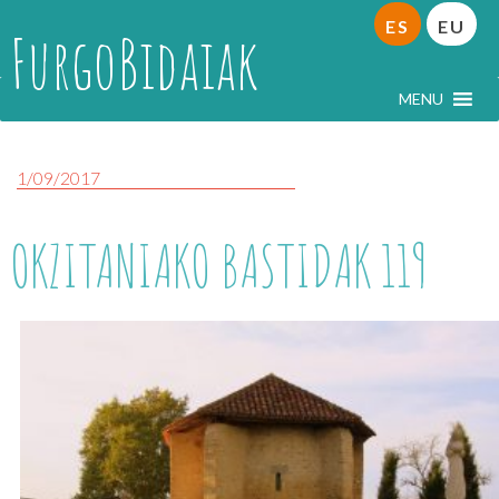
ES
EU
FurgoBidaiak
MENU
1/09/2017
OKZITANIAKO BASTIDAK 119