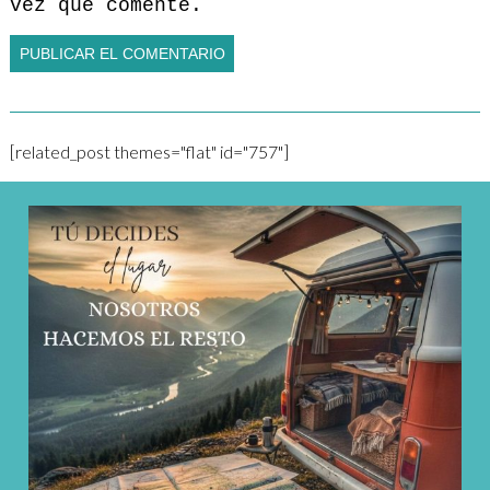
vez que comente.
[related_post themes="flat" id="757"]