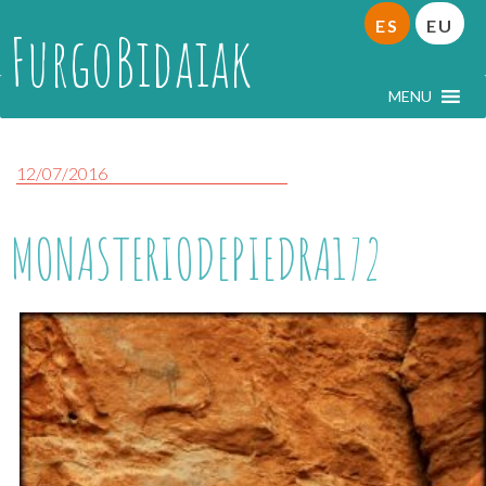
ES
EU
FurgoBidaiak
MENU
12/07/2016
MONASTERIODEPIEDRA172