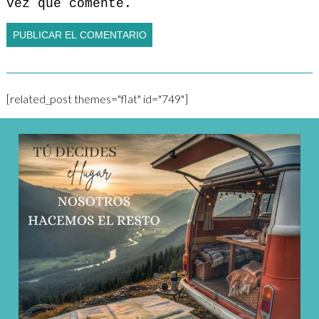
vez que comente.
[related_post themes="flat" id="749"]