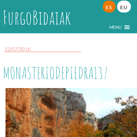
ES
EU
FurgoBidaiak
MENU
12/07/2016
MONASTERIODEPIEDRA137