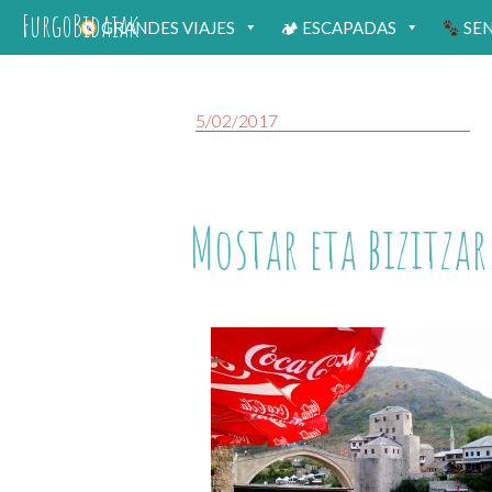
FurgoBidaiak
GRANDES VIAJES
🏕 ESCAPADAS
SE
5/02/2017
Mostar eta bizitzar