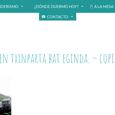
NDERISMO
¿DÓNDE DUERMO HOY?
A LA MESA
CONTACTO
en txinparta bat eginda. – copi