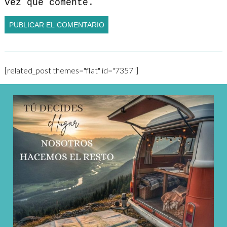
vez que comente.
[related_post themes="flat" id="7357"]