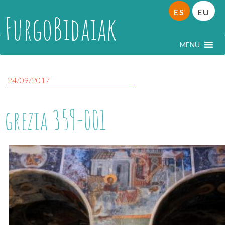
ES
EU
FurgoBidaiak
MENU
24/09/2017
grezia 359-001