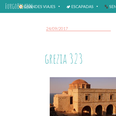
FurgoBidaiak
GRANDES VIAJES
🏕 ESCAPADAS
SE
24/09/2017
grezia 323