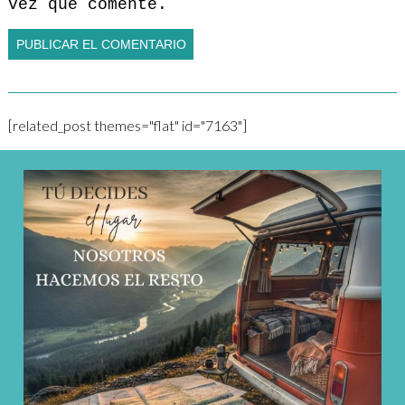
vez que comente.
[related_post themes="flat" id="7163"]