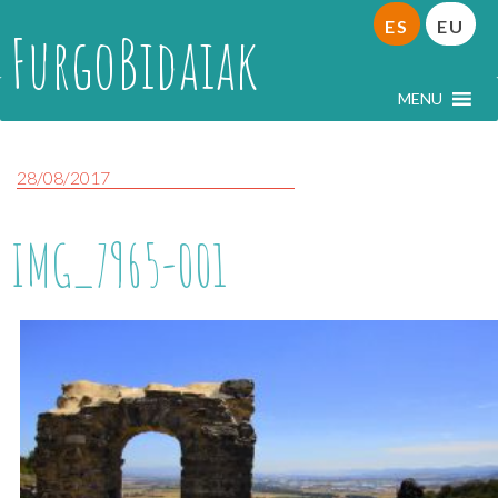
ES
EU
FurgoBidaiak
MENU
28/08/2017
IMG_7965-001