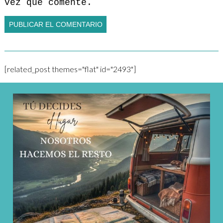
vez que comente.
[related_post themes="flat" id="2493"]