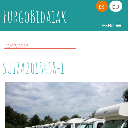
ES
EU
FurgoBidaiak
MENU
12/07/2016
SUIZA2015458-1