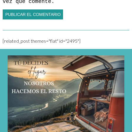
vez que comente.
[related_post themes="flat" id="2495"]