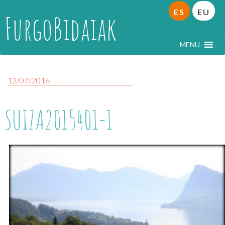
ES
EU
FurgoBidaiak
MENU
12/07/2016
SUIZA2015401-1