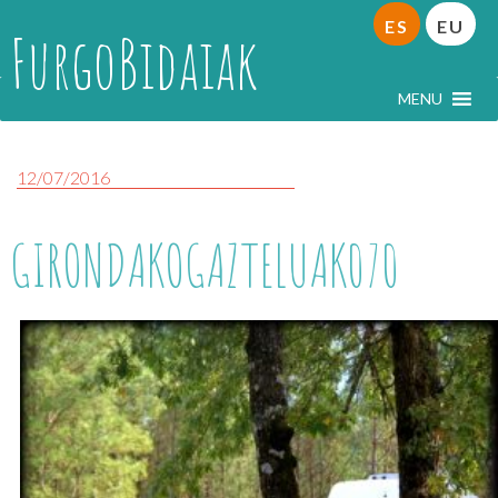
ES
EU
FurgoBidaiak
MENU
12/07/2016
GIRONDAKOGAZTELUAK070