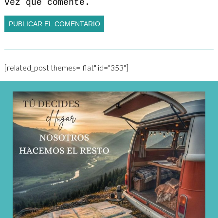
vez que comente.
[related_post themes="flat" id="353"]