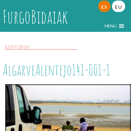
ES
EU
FurgoBidaiak
MENU
12/07/2016
AlgarveAlentejo141-001-1