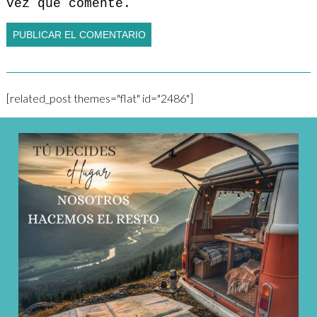
vez que comente.
[related_post themes="flat" id="2486"]