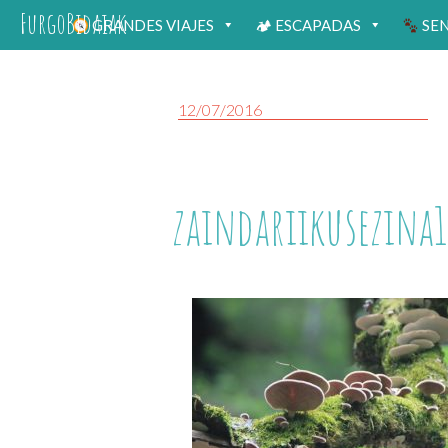
FurgoBidaiak
GRANDES VIAJES
🏕 ESCAPADAS
SE
12/07/2016
zaindariikusezina1