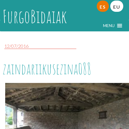
ES
EU
FurgoBidaiak
MENU
12/07/2016
zaindariikusezina088