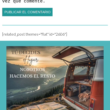
vez que comente.
[related_post themes="flat" id="2606"]