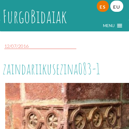
ES
EU
FurgoBidaiak
MENU
12/07/2016
zaindariikusezina083-1