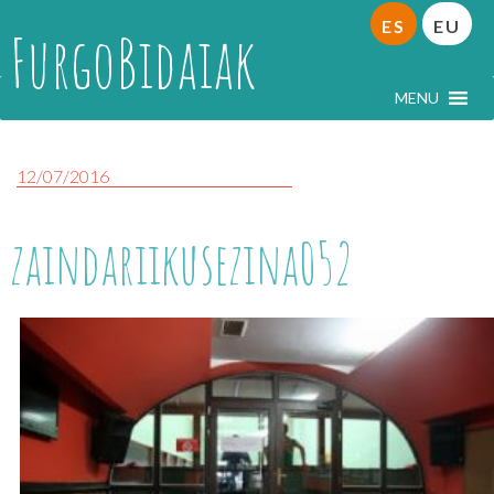
ES
EU
FurgoBidaiak
MENU
12/07/2016
zaindariikusezina052