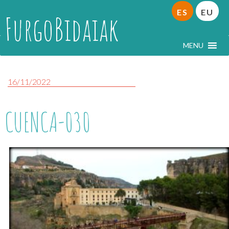
ES
EU
FurgoBidaiak
MENU
16/11/2022
CUENCA-030