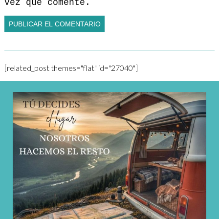
vez que comente.
[related_post themes="flat" id="27040"]