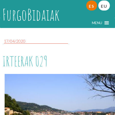
ES
EU
FurgoBidaiak
MENU
17/04/2020
IRTEERAK 029