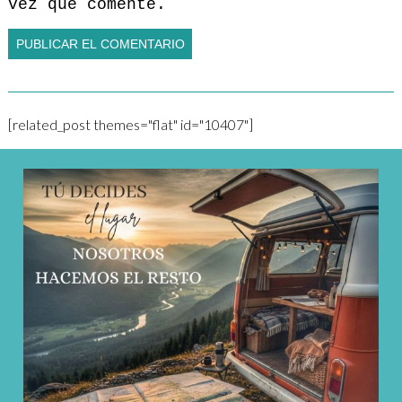
vez que comente.
[related_post themes="flat" id="10407"]