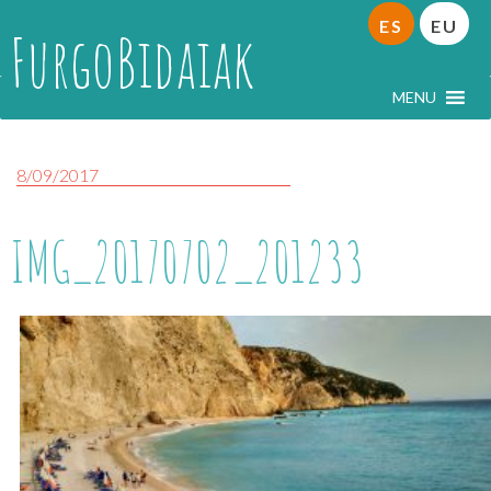
ES
EU
FurgoBidaiak
MENU
8/09/2017
IMG_20170702_201233