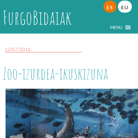
ES
EU
FurgoBidaiak
MENU
12/07/2016
Zoo-izurdea-ikuskizuna