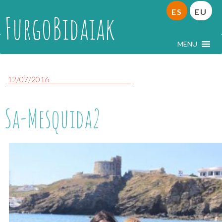
ES
EU
FurgoBidaiak
MENU
12/07/2016
Sa-Mesquida2