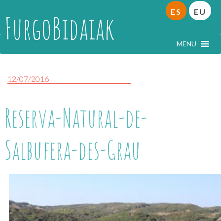
ES
EU
FurgoBidaiak
MENU
12/07/2016
Reserva-Natural-de-
Salbufera-des-Grau