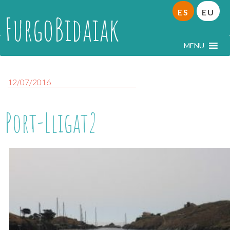
ES
EU
FurgoBidaiak
MENU
12/07/2016
Port-Lligat2