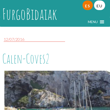
ES
EU
FurgoBidaiak
MENU
12/07/2016
Calen-Coves2