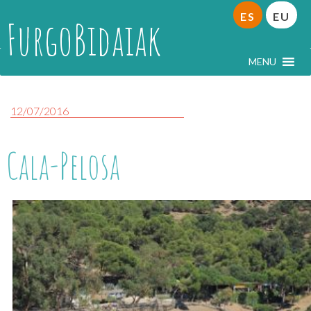
ES
EU
FurgoBidaiak
MENU
12/07/2016
Cala-Pelosa