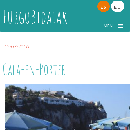
ES
EU
FurgoBidaiak
MENU
12/07/2016
Cala-en-Porter