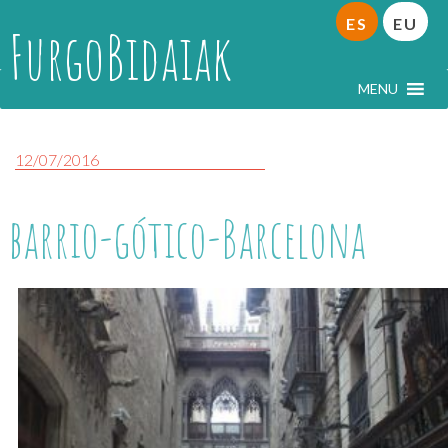
ES
EU
FurgoBidaiak
MENU
12/07/2016
barrio-gótico-Barcelona