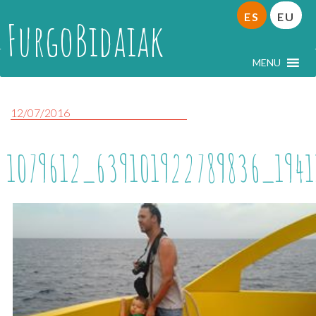
ES
EU
FurgoBidaiak
MENU
12/07/2016
1079612_639101922789836_194