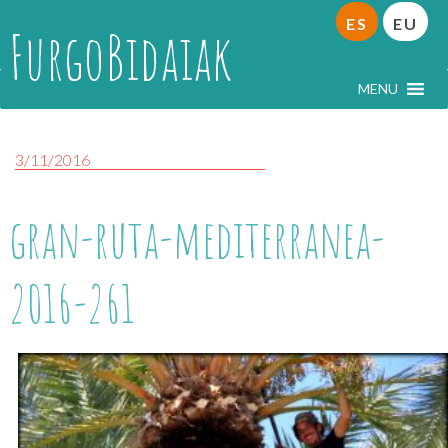
ES
EU
FurgoBidaiak
MENU
3/11/2016
gran-ruta-mediterranea-
2016-261