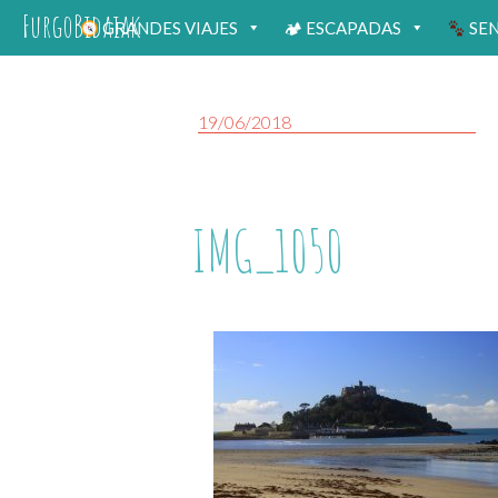
FurgoBidaiak
GRANDES VIAJES
🏕 ESCAPADAS
SE
19/06/2018
IMG_1050