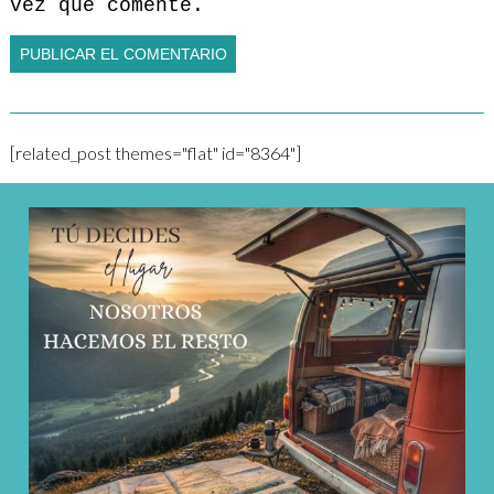
vez que comente.
[related_post themes="flat" id="8364"]