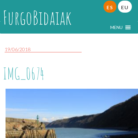
ES
EU
FurgoBidaiak
MENU
19/06/2018
IMG_0674