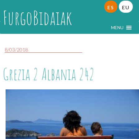
ES
EU
FurgoBidaiak
MENU
8/03/2018
Grezia 2 Albania 242