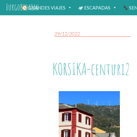
FurgoBidaiak
GRANDES VIAJES
🏕 ESCAPADAS
SE
29/12/2022
KORSIKA-centuri2