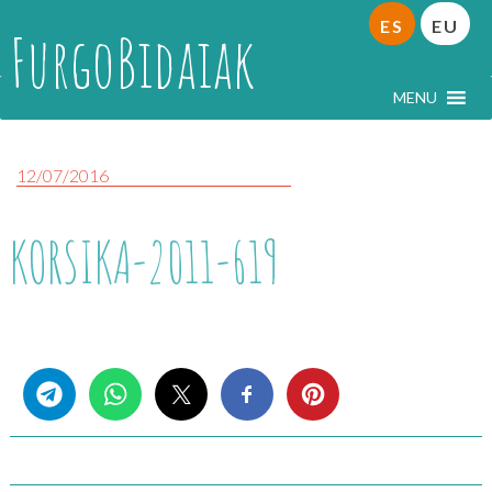
ES
EU
FurgoBidaiak
MENU
12/07/2016
KORSIKA-2011-619
Share this...