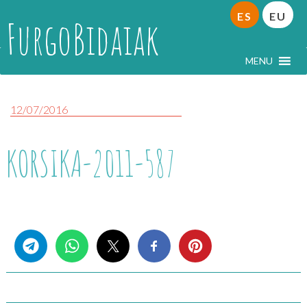
ES
EU
FurgoBidaiak
MENU
12/07/2016
KORSIKA-2011-587
Share this...