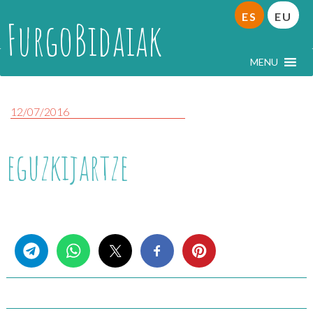
ES
EU
FurgoBidaiak
MENU
12/07/2016
eguzkijartze
Share this...