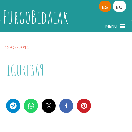
ES
EU
FurgoBidaiak
MENU
12/07/2016
LIGURE369
Share this...