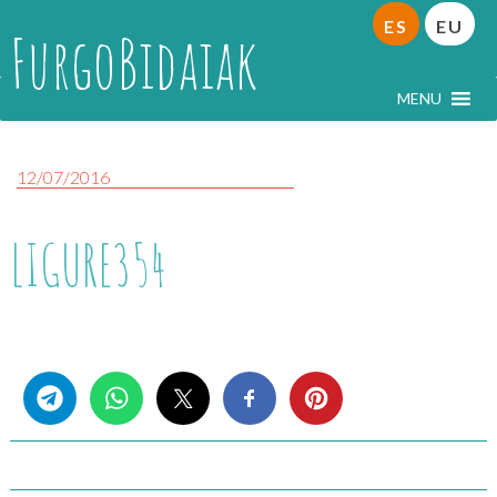
ES
EU
FurgoBidaiak
MENU
12/07/2016
LIGURE354
Share this...